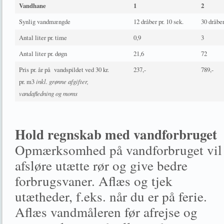
Vandhane
1
2
Synlig vandmængde
12 dråber pr. 10 sek.
30 dråber
Antal liter pr. time
0,9
3
Antal liter pr. døgn
21,6
72
Pris pr. år på vandspildet ved 30 kr.
237,-
789,-
pr. m3
inkl. grønne afgifter,
vandafledning og moms
Hold regnskab med vandforbruget
Opmærksomhed på vandforbruget vil
afsløre utætte rør og give bedre
forbrugsvaner. Aflæs og tjek
utætheder, f.eks. når du er på ferie.
Aflæs vandmåleren før afrejse og